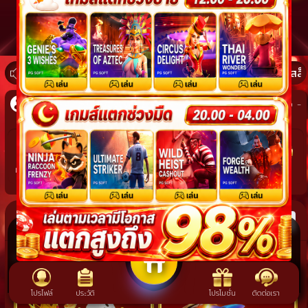
บาท 🎉🟠 ยินดีกับยูส คุณ ฉันท์สินี เจริญสิน 082-411-93XX สล็อ
อัพเดตข้อมูลเงินล่าสุดเมื่อ -
ถอน
ฝากเงิน
ถอนเงิน
ประวัติ
คอมมิชชั่
จดหมาย
วงล้อ
น
เกมส์
ยอดเงินคงเหลือ
รอปรับยอด...
เล่นล่าสุด
โปรไฟล์
ประวัติ
โปรโมชั่น
ติดต่อเรา