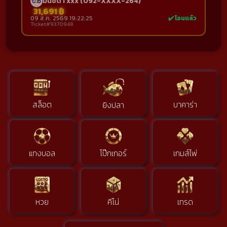
มนชิดา xxx (092-XXXX-264)
31,691 ฿
09 ส.ค. 2569 19:22:25
✔️ โอนแล้ว
Ticket#9370948
สล็อต
บาคาร่า
ยิงปลา
แทงบอล
โป๊กเกอร์
เกมส์ไพ่
หวย
คีโน่
เทรด