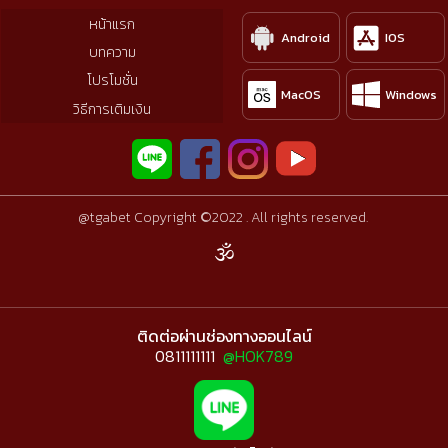
หน้าแรก
Android
IOS
บทความ
โปรโมชั่น
MacOS
Windows
วิธีการเติมเงิน
@tgabet Copyright ©2022 . All rights reserved.
🕉
ติดต่อผ่านช่องทางออนไลน์
0811111111
@HOK789