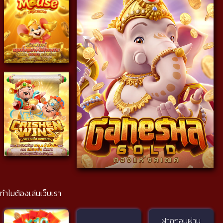
ทำไมต้องเล่นเว็บเรา
ฝากถอนผ่าน