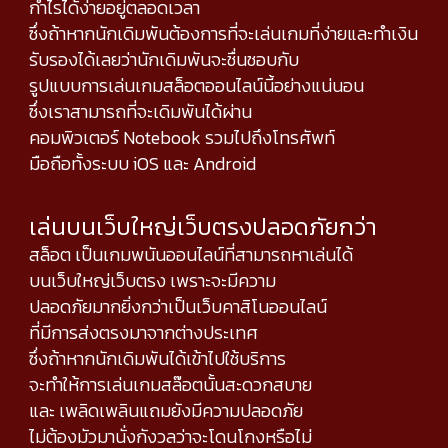
กำไรได้ง่ายอยู่ตลอดเวลา
ซึ่งถ้าหากนักเดิมพันต้องการที่จะเล่นเกมที่ง่ายและทำเงิน
รับรองได้เลยว่านักเดิมพันจะชื่นชอบกับ
รูปแบบการเล่นเกมสล็อตออนไลน์นี้อย่างแน่นอน
ซึ่งเราสามารถที่จะเดิมพันได้ผ่าน
คอมพิวเตอร์ Notebook รวมไปถึงโทรศัพท์
มือถือทั้งระบบ iOS และ Android
เล่นบนเว็บใหญ่เว็บตรงปลอดภัยกว่า
สล็อต เป็นเกมพนันออนไลน์ที่สามารถหาเล่นได้
บนเว็บใหญ่เว็บตรง เพราะจะมีความ
ปลอดภัยมากยิ่งกว่าเป็นเว็บคาสิโนออนไลน์
ที่มีการส่งตรงมาจากต่างประเทศ
ซึ่งถ้าหากนักเดิมพันได้เข้าไปใช้บริการ
จะทำให้การเล่นเกมสล๊อตนั้นสะดวกสบาย
และ เพลิดเพลินแถมยังมีความปลอดภัย
ไม่ต้องมัวมานั่งกังวลว่าจะโดนโกงหรือไม่