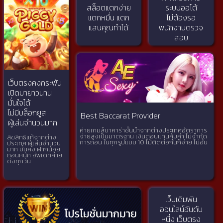
สล็อตแตกง่าย
ระบบออโต้
แตกหมื่น แตก
ไม่ต้องรอ
แสนคุณทำได้
พนักงานตรวจ
สอบ
เว็บตรงคงกระพัน
เปิดมายาวนาน
มั่นใจได้
ไม่มีบล็อกยูส
Best Baccarat Provider
ผู้เล่นจำนวนมาก
ค่ายเกมส์บาคาร่าชั้นนำจากต่างประเทศอัตราการ
จ่ายสูงเป็นมาตรฐาน เงินตอบแทนคุ้มค่า ไม่จำกัด
ลิขสิทธิแท้จากต่าง
การถอน ในทุกรูปแบบ 10 ไม้ติดต่อกันก็จ่าย ไม่อั้น
ประเทศ ผู้เล่นจำนวน
มาก มั่นคง ฝากน้อย
ถอนหนัก อัพเดทค่าย
ดังทุกวัน
เว็บเดิมพัน
ออนไลน์อันดับ
หนึ่ง เว็บตรง